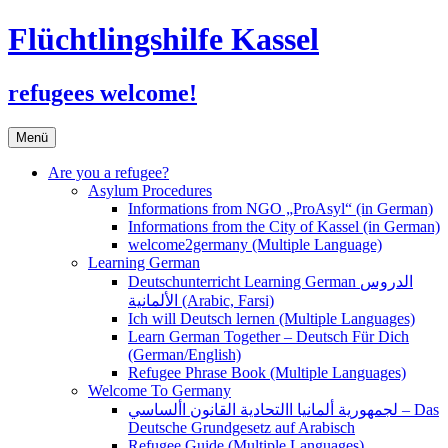
Flüchtlingshilfe Kassel
refugees welcome!
Zum
Menü
Inhalt
springen
Are you a refugee?
Asylum Procedures
Informations from NGO „ProAsyl“ (in German)
Informations from the City of Kassel (in German)
welcome2germany (Multiple Language)
Learning German
Deutschunterricht Learning German الدروس
الألمانية (Arabic, Farsi)
Ich will Deutsch lernen (Multiple Languages)
Learn German Together – Deutsch Für Dich
(German/English)
Refugee Phrase Book (Multiple Languages)
Welcome To Germany
لجمهورية ألمانيا االتحادية القانون األساسي – Das
Deutsche Grundgesetz auf Arabisch
Refugee Guide (Multiple Languages)