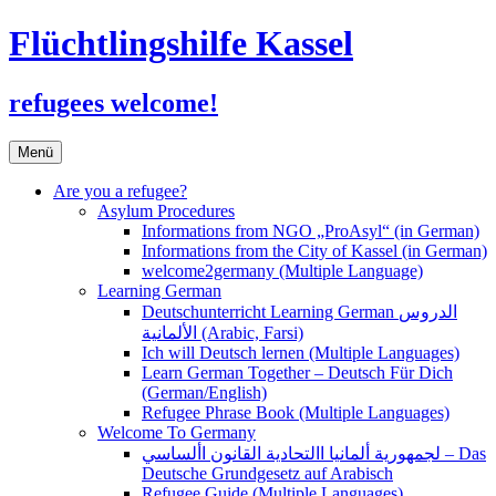
Flüchtlingshilfe Kassel
refugees welcome!
Zum
Menü
Inhalt
springen
Are you a refugee?
Asylum Procedures
Informations from NGO „ProAsyl“ (in German)
Informations from the City of Kassel (in German)
welcome2germany (Multiple Language)
Learning German
Deutschunterricht Learning German الدروس
الألمانية (Arabic, Farsi)
Ich will Deutsch lernen (Multiple Languages)
Learn German Together – Deutsch Für Dich
(German/English)
Refugee Phrase Book (Multiple Languages)
Welcome To Germany
لجمهورية ألمانيا االتحادية القانون األساسي – Das
Deutsche Grundgesetz auf Arabisch
Refugee Guide (Multiple Languages)