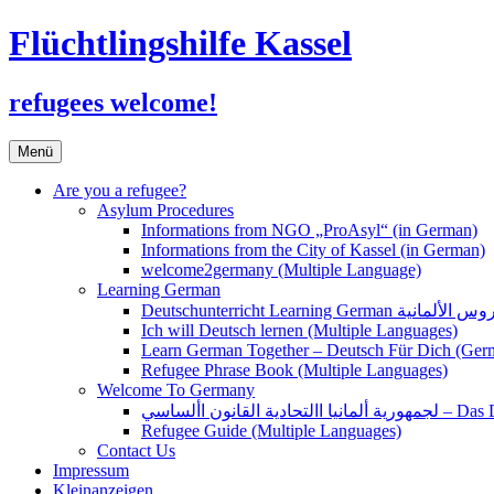
Flüchtlingshilfe Kassel
refugees welcome!
Zum
Menü
Inhalt
springen
Are you a refugee?
Asylum Procedures
Informations from NGO „ProAsyl“ (in German)
Informations from the City of Kassel (in German)
welcome2germany (Multiple Language)
Learning German
Ich will Deutsch lernen (Multiple Languages)
Learn German Together – Deutsch Für Dich (Ger
Refugee Phrase Book (Multiple Languages)
Welcome To Germany
القانون األساسي
Refugee Guide (Multiple Languages)
Contact Us
Impressum
Kleinanzeigen