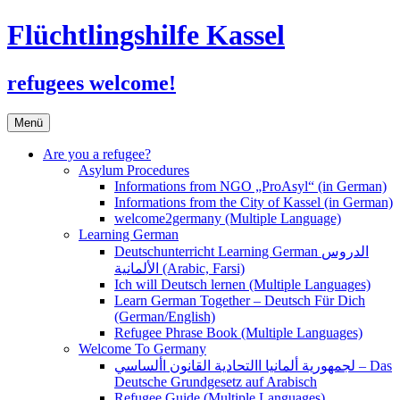
Flüchtlingshilfe Kassel
refugees welcome!
Zum
Menü
Inhalt
springen
Are you a refugee?
Asylum Procedures
Informations from NGO „ProAsyl“ (in German)
Informations from the City of Kassel (in German)
welcome2germany (Multiple Language)
Learning German
Deutschunterricht Learning German الدروس
الألمانية (Arabic, Farsi)
Ich will Deutsch lernen (Multiple Languages)
Learn German Together – Deutsch Für Dich
(German/English)
Refugee Phrase Book (Multiple Languages)
Welcome To Germany
لجمهورية ألمانيا االتحادية القانون األساسي – Das
Deutsche Grundgesetz auf Arabisch
Refugee Guide (Multiple Languages)