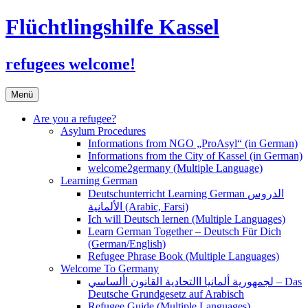
Flüchtlingshilfe Kassel
refugees welcome!
Zum
Menü
Inhalt
springen
Are you a refugee?
Asylum Procedures
Informations from NGO „ProAsyl“ (in German)
Informations from the City of Kassel (in German)
welcome2germany (Multiple Language)
Learning German
Deutschunterricht Learning German الدروس
الألمانية (Arabic, Farsi)
Ich will Deutsch lernen (Multiple Languages)
Learn German Together – Deutsch Für Dich
(German/English)
Refugee Phrase Book (Multiple Languages)
Welcome To Germany
لجمهورية ألمانيا االتحادية القانون األساسي – Das
Deutsche Grundgesetz auf Arabisch
Refugee Guide (Multiple Languages)