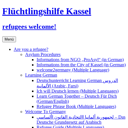
Flüchtlingshilfe Kassel
refugees welcome!
Zum
Menü
Inhalt
springen
Are you a refugee?
Asylum Procedures
Informations from NGO „ProAsyl“ (in German)
Informations from the City of Kassel (in German)
welcome2germany (Multiple Language)
Learning German
Deutschunterricht Learning German الدروس
الألمانية (Arabic, Farsi)
Ich will Deutsch lernen (Multiple Languages)
Learn German Together – Deutsch Für Dich
(German/English)
Refugee Phrase Book (Multiple Languages)
Welcome To Germany
لجمهورية ألمانيا االتحادية القانون األساسي – Das
Deutsche Grundgesetz auf Arabisch
Refugee Guide (Multiple Languages)