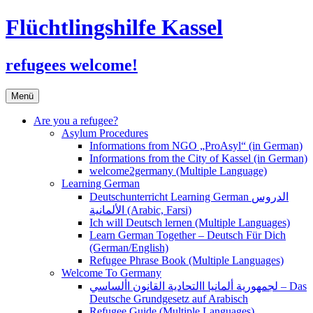
Flüchtlingshilfe Kassel
refugees welcome!
Zum
Menü
Inhalt
springen
Are you a refugee?
Asylum Procedures
Informations from NGO „ProAsyl“ (in German)
Informations from the City of Kassel (in German)
welcome2germany (Multiple Language)
Learning German
Deutschunterricht Learning German الدروس
الألمانية (Arabic, Farsi)
Ich will Deutsch lernen (Multiple Languages)
Learn German Together – Deutsch Für Dich
(German/English)
Refugee Phrase Book (Multiple Languages)
Welcome To Germany
لجمهورية ألمانيا االتحادية القانون األساسي – Das
Deutsche Grundgesetz auf Arabisch
Refugee Guide (Multiple Languages)