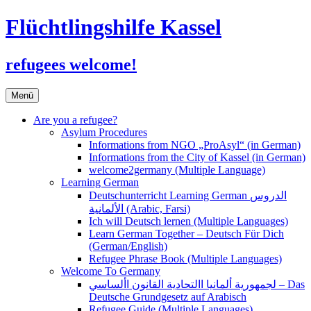
Flüchtlingshilfe Kassel
refugees welcome!
Zum
Menü
Inhalt
springen
Are you a refugee?
Asylum Procedures
Informations from NGO „ProAsyl“ (in German)
Informations from the City of Kassel (in German)
welcome2germany (Multiple Language)
Learning German
Deutschunterricht Learning German الدروس
الألمانية (Arabic, Farsi)
Ich will Deutsch lernen (Multiple Languages)
Learn German Together – Deutsch Für Dich
(German/English)
Refugee Phrase Book (Multiple Languages)
Welcome To Germany
لجمهورية ألمانيا االتحادية القانون األساسي – Das
Deutsche Grundgesetz auf Arabisch
Refugee Guide (Multiple Languages)