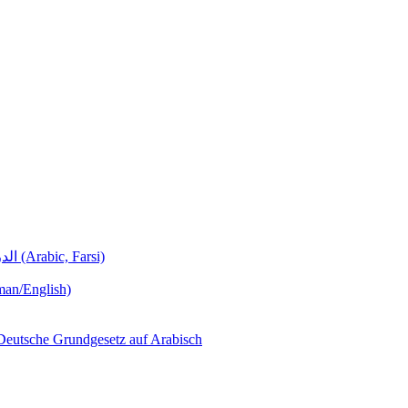
Deutschunterricht Learning German الدروس الألمانية (Arabic, Farsi)
man/English)
لجمهورية ألمانيا االتحادية  – Das Deutsche Grundgesetz auf Arabisch