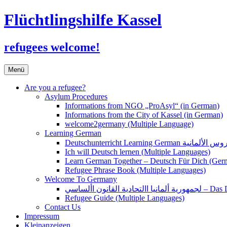
Flüchtlingshilfe Kassel
refugees welcome!
Zum
Menü
Inhalt
springen
Are you a refugee?
Asylum Procedures
Informations from NGO „ProAsyl“ (in German)
Informations from the City of Kassel (in German)
welcome2germany (Multiple Language)
Learning German
Ich will Deutsch lernen (Multiple Languages)
Learn German Together – Deutsch Für Dich (Ger
Refugee Phrase Book (Multiple Languages)
Welcome To Germany
القانون األساسي
Refugee Guide (Multiple Languages)
Contact Us
Impressum
Kleinanzeigen