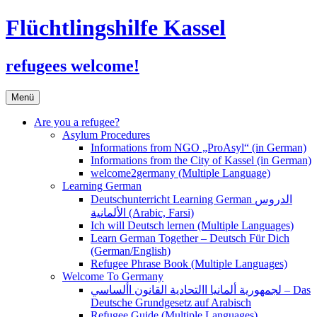
Flüchtlingshilfe Kassel
refugees welcome!
Zum
Menü
Inhalt
springen
Are you a refugee?
Asylum Procedures
Informations from NGO „ProAsyl“ (in German)
Informations from the City of Kassel (in German)
welcome2germany (Multiple Language)
Learning German
Deutschunterricht Learning German الدروس
الألمانية (Arabic, Farsi)
Ich will Deutsch lernen (Multiple Languages)
Learn German Together – Deutsch Für Dich
(German/English)
Refugee Phrase Book (Multiple Languages)
Welcome To Germany
لجمهورية ألمانيا االتحادية القانون األساسي – Das
Deutsche Grundgesetz auf Arabisch
Refugee Guide (Multiple Languages)