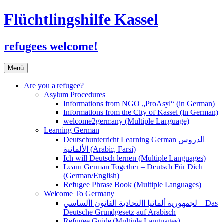
Flüchtlingshilfe Kassel
refugees welcome!
Zum
Menü
Inhalt
springen
Are you a refugee?
Asylum Procedures
Informations from NGO „ProAsyl“ (in German)
Informations from the City of Kassel (in German)
welcome2germany (Multiple Language)
Learning German
Deutschunterricht Learning German الدروس
الألمانية (Arabic, Farsi)
Ich will Deutsch lernen (Multiple Languages)
Learn German Together – Deutsch Für Dich
(German/English)
Refugee Phrase Book (Multiple Languages)
Welcome To Germany
لجمهورية ألمانيا االتحادية القانون األساسي – Das
Deutsche Grundgesetz auf Arabisch
Refugee Guide (Multiple Languages)