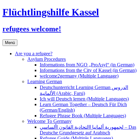
Flüchtlingshilfe Kassel
refugees welcome!
Zum
Menü
Inhalt
springen
Are you a refugee?
Asylum Procedures
Informations from NGO „ProAsyl“ (in German)
Informations from the City of Kassel (in German)
welcome2germany (Multiple Language)
Learning German
Deutschunterricht Learning German الدروس
الألمانية (Arabic, Farsi)
Ich will Deutsch lernen (Multiple Languages)
Learn German Together – Deutsch Für Dich
(German/English)
Refugee Phrase Book (Multiple Languages)
Welcome To Germany
لجمهورية ألمانيا االتحادية القانون األساسي – Das
Deutsche Grundgesetz auf Arabisch
Refugee Guide (Multiple Languages)