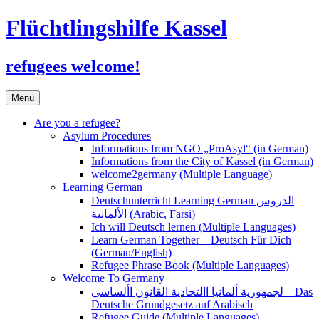
Flüchtlingshilfe Kassel
refugees welcome!
Zum
Menü
Inhalt
springen
Are you a refugee?
Asylum Procedures
Informations from NGO „ProAsyl“ (in German)
Informations from the City of Kassel (in German)
welcome2germany (Multiple Language)
Learning German
Deutschunterricht Learning German الدروس
الألمانية (Arabic, Farsi)
Ich will Deutsch lernen (Multiple Languages)
Learn German Together – Deutsch Für Dich
(German/English)
Refugee Phrase Book (Multiple Languages)
Welcome To Germany
لجمهورية ألمانيا االتحادية القانون األساسي – Das
Deutsche Grundgesetz auf Arabisch
Refugee Guide (Multiple Languages)