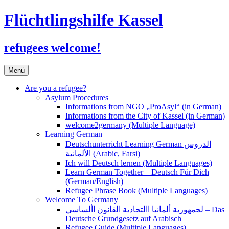
Flüchtlingshilfe Kassel
refugees welcome!
Zum
Menü
Inhalt
springen
Are you a refugee?
Asylum Procedures
Informations from NGO „ProAsyl“ (in German)
Informations from the City of Kassel (in German)
welcome2germany (Multiple Language)
Learning German
Deutschunterricht Learning German الدروس
الألمانية (Arabic, Farsi)
Ich will Deutsch lernen (Multiple Languages)
Learn German Together – Deutsch Für Dich
(German/English)
Refugee Phrase Book (Multiple Languages)
Welcome To Germany
لجمهورية ألمانيا االتحادية القانون األساسي – Das
Deutsche Grundgesetz auf Arabisch
Refugee Guide (Multiple Languages)