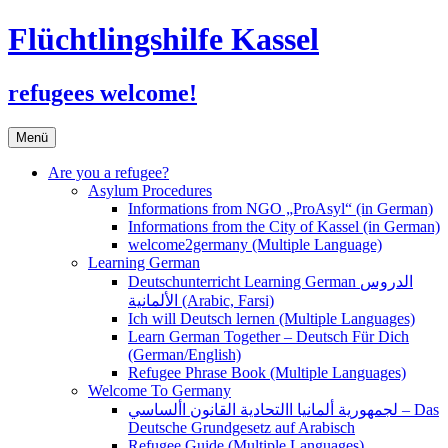
Flüchtlingshilfe Kassel
refugees welcome!
Zum
Menü
Inhalt
springen
Are you a refugee?
Asylum Procedures
Informations from NGO „ProAsyl“ (in German)
Informations from the City of Kassel (in German)
welcome2germany (Multiple Language)
Learning German
Deutschunterricht Learning German الدروس
الألمانية (Arabic, Farsi)
Ich will Deutsch lernen (Multiple Languages)
Learn German Together – Deutsch Für Dich
(German/English)
Refugee Phrase Book (Multiple Languages)
Welcome To Germany
لجمهورية ألمانيا االتحادية القانون األساسي – Das
Deutsche Grundgesetz auf Arabisch
Refugee Guide (Multiple Languages)