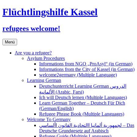
Flüchtlingshilfe Kassel
refugees welcome!
Zum
Menü
Inhalt
springen
Are you a refugee?
Asylum Procedures
Informations from NGO „ProAsyl“ (in German)
Informations from the City of Kassel (in German)
welcome2germany (Multiple Language)
Learning German
Deutschunterricht Learning German الدروس
الألمانية (Arabic, Farsi)
Ich will Deutsch lernen (Multiple Languages)
Learn German Together – Deutsch Für Dich
(German/English)
Refugee Phrase Book (Multiple Languages)
Welcome To Germany
لجمهورية ألمانيا االتحادية القانون األساسي – Das
Deutsche Grundgesetz auf Arabisch
Refugee Guide (Multiple Languages)