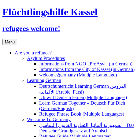
Flüchtlingshilfe Kassel
refugees welcome!
Zum
Menü
Inhalt
springen
Are you a refugee?
Asylum Procedures
Informations from NGO „ProAsyl“ (in German)
Informations from the City of Kassel (in German)
welcome2germany (Multiple Language)
Learning German
Deutschunterricht Learning German الدروس
الألمانية (Arabic, Farsi)
Ich will Deutsch lernen (Multiple Languages)
Learn German Together – Deutsch Für Dich
(German/English)
Refugee Phrase Book (Multiple Languages)
Welcome To Germany
لجمهورية ألمانيا االتحادية القانون األساسي – Das
Deutsche Grundgesetz auf Arabisch
Refugee Guide (Multiple Languages)