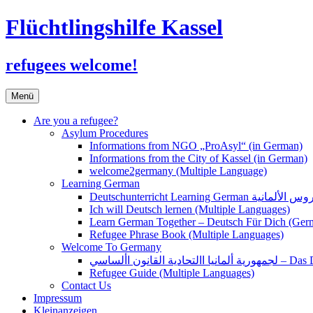
Flüchtlingshilfe Kassel
refugees welcome!
Zum
Menü
Inhalt
springen
Are you a refugee?
Asylum Procedures
Informations from NGO „ProAsyl“ (in German)
Informations from the City of Kassel (in German)
welcome2germany (Multiple Language)
Learning German
Ich will Deutsch lernen (Multiple Languages)
Learn German Together – Deutsch Für Dich (Ger
Refugee Phrase Book (Multiple Languages)
Welcome To Germany
القانون األساسي
Refugee Guide (Multiple Languages)
Contact Us
Impressum
Kleinanzeigen