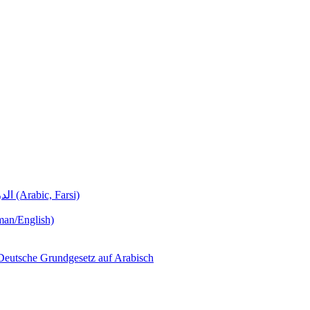
Deutschunterricht Learning German الدروس الألمانية (Arabic, Farsi)
man/English)
لجمهورية ألمانيا االتحادية  – Das Deutsche Grundgesetz auf Arabisch