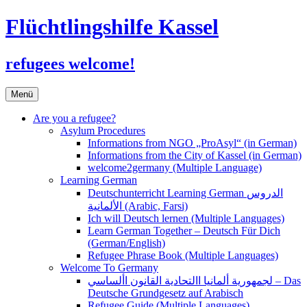
Flüchtlingshilfe Kassel
refugees welcome!
Zum
Menü
Inhalt
springen
Are you a refugee?
Asylum Procedures
Informations from NGO „ProAsyl“ (in German)
Informations from the City of Kassel (in German)
welcome2germany (Multiple Language)
Learning German
Deutschunterricht Learning German الدروس
الألمانية (Arabic, Farsi)
Ich will Deutsch lernen (Multiple Languages)
Learn German Together – Deutsch Für Dich
(German/English)
Refugee Phrase Book (Multiple Languages)
Welcome To Germany
لجمهورية ألمانيا االتحادية القانون األساسي – Das
Deutsche Grundgesetz auf Arabisch
Refugee Guide (Multiple Languages)