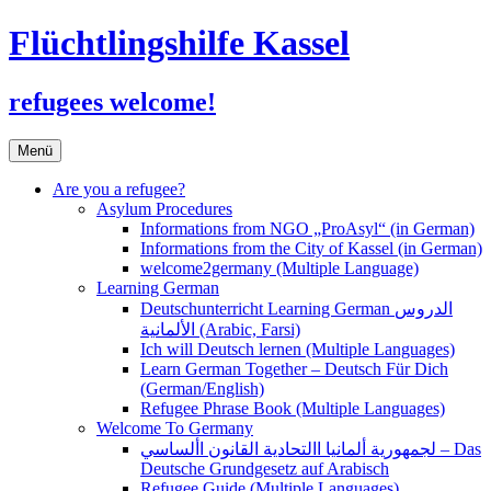
Flüchtlingshilfe Kassel
refugees welcome!
Zum
Menü
Inhalt
springen
Are you a refugee?
Asylum Procedures
Informations from NGO „ProAsyl“ (in German)
Informations from the City of Kassel (in German)
welcome2germany (Multiple Language)
Learning German
Deutschunterricht Learning German الدروس
الألمانية (Arabic, Farsi)
Ich will Deutsch lernen (Multiple Languages)
Learn German Together – Deutsch Für Dich
(German/English)
Refugee Phrase Book (Multiple Languages)
Welcome To Germany
لجمهورية ألمانيا االتحادية القانون األساسي – Das
Deutsche Grundgesetz auf Arabisch
Refugee Guide (Multiple Languages)