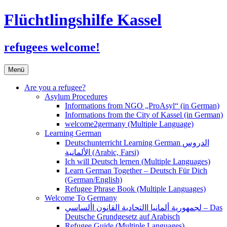
Flüchtlingshilfe Kassel
refugees welcome!
Zum
Menü
Inhalt
springen
Are you a refugee?
Asylum Procedures
Informations from NGO „ProAsyl“ (in German)
Informations from the City of Kassel (in German)
welcome2germany (Multiple Language)
Learning German
Deutschunterricht Learning German الدروس
الألمانية (Arabic, Farsi)
Ich will Deutsch lernen (Multiple Languages)
Learn German Together – Deutsch Für Dich
(German/English)
Refugee Phrase Book (Multiple Languages)
Welcome To Germany
لجمهورية ألمانيا االتحادية القانون األساسي – Das
Deutsche Grundgesetz auf Arabisch
Refugee Guide (Multiple Languages)