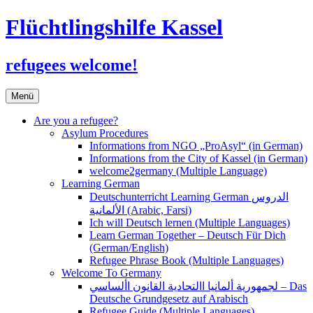
Flüchtlingshilfe Kassel
refugees welcome!
Zum
Menü
Inhalt
springen
Are you a refugee?
Asylum Procedures
Informations from NGO „ProAsyl“ (in German)
Informations from the City of Kassel (in German)
welcome2germany (Multiple Language)
Learning German
Deutschunterricht Learning German الدروس
الألمانية (Arabic, Farsi)
Ich will Deutsch lernen (Multiple Languages)
Learn German Together – Deutsch Für Dich
(German/English)
Refugee Phrase Book (Multiple Languages)
Welcome To Germany
لجمهورية ألمانيا االتحادية القانون األساسي – Das
Deutsche Grundgesetz auf Arabisch
Refugee Guide (Multiple Languages)