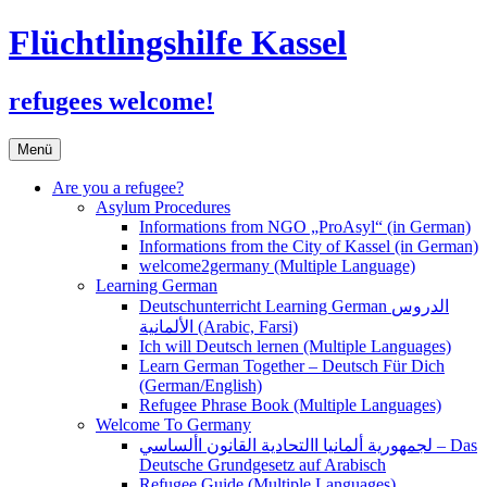
Flüchtlingshilfe Kassel
refugees welcome!
Zum
Menü
Inhalt
springen
Are you a refugee?
Asylum Procedures
Informations from NGO „ProAsyl“ (in German)
Informations from the City of Kassel (in German)
welcome2germany (Multiple Language)
Learning German
Deutschunterricht Learning German الدروس
الألمانية (Arabic, Farsi)
Ich will Deutsch lernen (Multiple Languages)
Learn German Together – Deutsch Für Dich
(German/English)
Refugee Phrase Book (Multiple Languages)
Welcome To Germany
لجمهورية ألمانيا االتحادية القانون األساسي – Das
Deutsche Grundgesetz auf Arabisch
Refugee Guide (Multiple Languages)