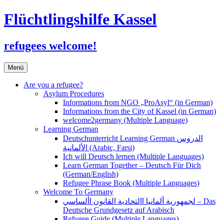
Flüchtlingshilfe Kassel
refugees welcome!
Zum
Menü
Inhalt
springen
Are you a refugee?
Asylum Procedures
Informations from NGO „ProAsyl“ (in German)
Informations from the City of Kassel (in German)
welcome2germany (Multiple Language)
Learning German
Deutschunterricht Learning German الدروس
الألمانية (Arabic, Farsi)
Ich will Deutsch lernen (Multiple Languages)
Learn German Together – Deutsch Für Dich
(German/English)
Refugee Phrase Book (Multiple Languages)
Welcome To Germany
لجمهورية ألمانيا االتحادية القانون األساسي – Das
Deutsche Grundgesetz auf Arabisch
Refugee Guide (Multiple Languages)