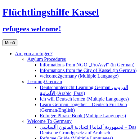
Flüchtlingshilfe Kassel
refugees welcome!
Zum
Menü
Inhalt
springen
Are you a refugee?
Asylum Procedures
Informations from NGO „ProAsyl“ (in German)
Informations from the City of Kassel (in German)
welcome2germany (Multiple Language)
Learning German
Deutschunterricht Learning German الدروس
الألمانية (Arabic, Farsi)
Ich will Deutsch lernen (Multiple Languages)
Learn German Together – Deutsch Für Dich
(German/English)
Refugee Phrase Book (Multiple Languages)
Welcome To Germany
لجمهورية ألمانيا االتحادية القانون األساسي – Das
Deutsche Grundgesetz auf Arabisch
Refugee Guide (Multiple Languages)