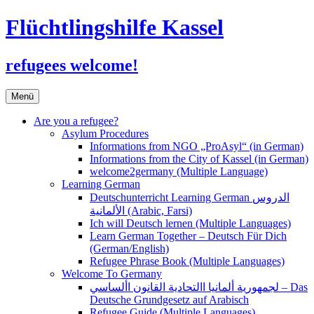
Flüchtlingshilfe Kassel
refugees welcome!
Zum
Menü
Inhalt
springen
Are you a refugee?
Asylum Procedures
Informations from NGO „ProAsyl“ (in German)
Informations from the City of Kassel (in German)
welcome2germany (Multiple Language)
Learning German
Deutschunterricht Learning German الدروس
الألمانية (Arabic, Farsi)
Ich will Deutsch lernen (Multiple Languages)
Learn German Together – Deutsch Für Dich
(German/English)
Refugee Phrase Book (Multiple Languages)
Welcome To Germany
لجمهورية ألمانيا االتحادية القانون األساسي – Das
Deutsche Grundgesetz auf Arabisch
Refugee Guide (Multiple Languages)