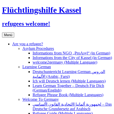
Flüchtlingshilfe Kassel
refugees welcome!
Zum
Menü
Inhalt
springen
Are you a refugee?
Asylum Procedures
Informations from NGO „ProAsyl“ (in German)
Informations from the City of Kassel (in German)
welcome2germany (Multiple Language)
Learning German
Deutschunterricht Learning German الدروس
الألمانية (Arabic, Farsi)
Ich will Deutsch lernen (Multiple Languages)
Learn German Together – Deutsch Für Dich
(German/English)
Refugee Phrase Book (Multiple Languages)
Welcome To Germany
لجمهورية ألمانيا االتحادية القانون األساسي – Das
Deutsche Grundgesetz auf Arabisch
Refugee Guide (Multiple Languages)