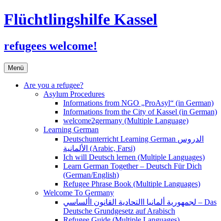
Flüchtlingshilfe Kassel
refugees welcome!
Zum
Menü
Inhalt
springen
Are you a refugee?
Asylum Procedures
Informations from NGO „ProAsyl“ (in German)
Informations from the City of Kassel (in German)
welcome2germany (Multiple Language)
Learning German
Deutschunterricht Learning German الدروس
الألمانية (Arabic, Farsi)
Ich will Deutsch lernen (Multiple Languages)
Learn German Together – Deutsch Für Dich
(German/English)
Refugee Phrase Book (Multiple Languages)
Welcome To Germany
لجمهورية ألمانيا االتحادية القانون األساسي – Das
Deutsche Grundgesetz auf Arabisch
Refugee Guide (Multiple Languages)