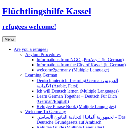
Flüchtlingshilfe Kassel
refugees welcome!
Zum
Menü
Inhalt
springen
Are you a refugee?
Asylum Procedures
Informations from NGO „ProAsyl“ (in German)
Informations from the City of Kassel (in German)
welcome2germany (Multiple Language)
Learning German
Deutschunterricht Learning German الدروس
الألمانية (Arabic, Farsi)
Ich will Deutsch lernen (Multiple Languages)
Learn German Together – Deutsch Für Dich
(German/English)
Refugee Phrase Book (Multiple Languages)
Welcome To Germany
لجمهورية ألمانيا االتحادية القانون األساسي – Das
Deutsche Grundgesetz auf Arabisch
Refugee Guide (Multiple Languages)