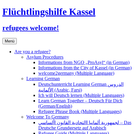
Flüchtlingshilfe Kassel
refugees welcome!
Zum
Menü
Inhalt
springen
Are you a refugee?
Asylum Procedures
Informations from NGO „ProAsyl“ (in German)
Informations from the City of Kassel (in German)
welcome2germany (Multiple Language)
Learning German
Deutschunterricht Learning German الدروس
الألمانية (Arabic, Farsi)
Ich will Deutsch lernen (Multiple Languages)
Learn German Together – Deutsch Für Dich
(German/English)
Refugee Phrase Book (Multiple Languages)
Welcome To Germany
لجمهورية ألمانيا االتحادية القانون األساسي – Das
Deutsche Grundgesetz auf Arabisch
Refugee Guide (Multiple Languages)