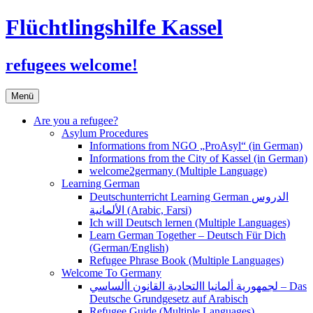
Flüchtlingshilfe Kassel
refugees welcome!
Zum
Menü
Inhalt
springen
Are you a refugee?
Asylum Procedures
Informations from NGO „ProAsyl“ (in German)
Informations from the City of Kassel (in German)
welcome2germany (Multiple Language)
Learning German
Deutschunterricht Learning German الدروس
الألمانية (Arabic, Farsi)
Ich will Deutsch lernen (Multiple Languages)
Learn German Together – Deutsch Für Dich
(German/English)
Refugee Phrase Book (Multiple Languages)
Welcome To Germany
لجمهورية ألمانيا االتحادية القانون األساسي – Das
Deutsche Grundgesetz auf Arabisch
Refugee Guide (Multiple Languages)