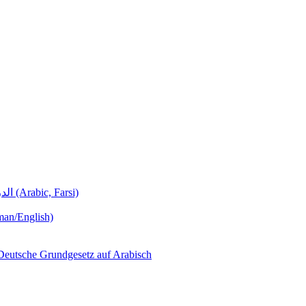
Deutschunterricht Learning German الدروس الألمانية (Arabic, Farsi)
man/English)
لجمهورية ألمانيا االتحادية  – Das Deutsche Grundgesetz auf Arabisch