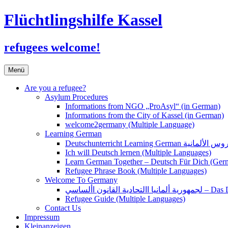
Flüchtlingshilfe Kassel
refugees welcome!
Zum
Menü
Inhalt
springen
Are you a refugee?
Asylum Procedures
Informations from NGO „ProAsyl“ (in German)
Informations from the City of Kassel (in German)
welcome2germany (Multiple Language)
Learning German
Ich will Deutsch lernen (Multiple Languages)
Learn German Together – Deutsch Für Dich (Ger
Refugee Phrase Book (Multiple Languages)
Welcome To Germany
القانون األساسي
Refugee Guide (Multiple Languages)
Contact Us
Impressum
Kleinanzeigen