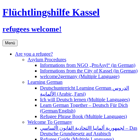
Flüchtlingshilfe Kassel
refugees welcome!
Zum
Menü
Inhalt
springen
Are you a refugee?
Asylum Procedures
Informations from NGO „ProAsyl“ (in German)
Informations from the City of Kassel (in German)
welcome2germany (Multiple Language)
Learning German
Deutschunterricht Learning German الدروس
الألمانية (Arabic, Farsi)
Ich will Deutsch lernen (Multiple Languages)
Learn German Together – Deutsch Für Dich
(German/English)
Refugee Phrase Book (Multiple Languages)
Welcome To Germany
لجمهورية ألمانيا االتحادية القانون األساسي – Das
Deutsche Grundgesetz auf Arabisch
Refugee Guide (Multiple Languages)