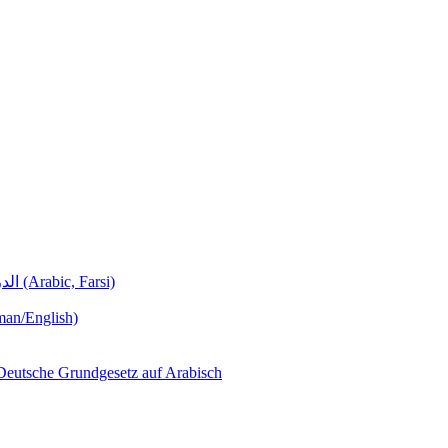
Deutschunterricht Learning German الدروس الألمانية (Arabic, Farsi)
man/English)
لجمهورية ألمانيا االتحادية  – Das Deutsche Grundgesetz auf Arabisch