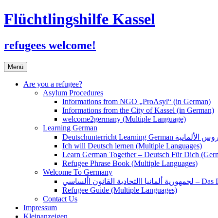
Flüchtlingshilfe Kassel
refugees welcome!
Zum
Menü
Inhalt
springen
Are you a refugee?
Asylum Procedures
Informations from NGO „ProAsyl“ (in German)
Informations from the City of Kassel (in German)
welcome2germany (Multiple Language)
Learning German
Ich will Deutsch lernen (Multiple Languages)
Learn German Together – Deutsch Für Dich (Ger
Refugee Phrase Book (Multiple Languages)
Welcome To Germany
القانون األساسي
Refugee Guide (Multiple Languages)
Contact Us
Impressum
Kleinanzeigen