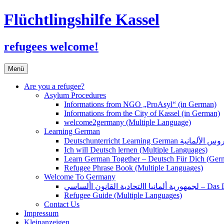
Flüchtlingshilfe Kassel
refugees welcome!
Zum
Menü
Inhalt
springen
Are you a refugee?
Asylum Procedures
Informations from NGO „ProAsyl“ (in German)
Informations from the City of Kassel (in German)
welcome2germany (Multiple Language)
Learning German
Ich will Deutsch lernen (Multiple Languages)
Learn German Together – Deutsch Für Dich (Ger
Refugee Phrase Book (Multiple Languages)
Welcome To Germany
القانون األساسي
Refugee Guide (Multiple Languages)
Contact Us
Impressum
Kleinanzeigen