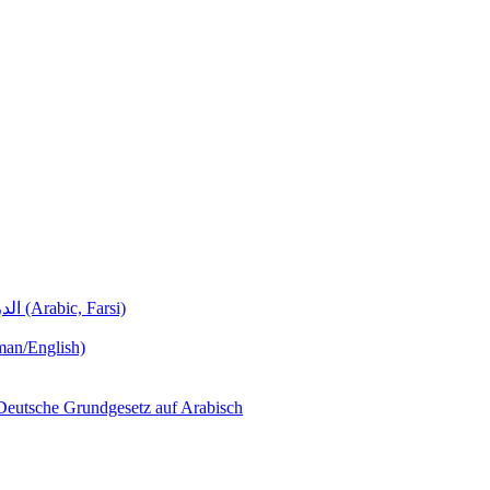
Deutschunterricht Learning German الدروس الألمانية (Arabic, Farsi)
man/English)
لجمهورية ألمانيا االتحادية  – Das Deutsche Grundgesetz auf Arabisch