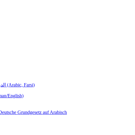
Deutschunterricht Learning German الدروس الألمانية (Arabic, Farsi)
man/English)
لجمهورية ألمانيا االتحادية  – Das Deutsche Grundgesetz auf Arabisch