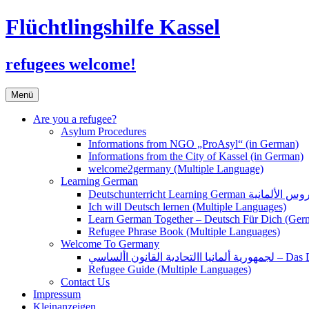
Flüchtlingshilfe Kassel
refugees welcome!
Zum
Menü
Inhalt
springen
Are you a refugee?
Asylum Procedures
Informations from NGO „ProAsyl“ (in German)
Informations from the City of Kassel (in German)
welcome2germany (Multiple Language)
Learning German
Ich will Deutsch lernen (Multiple Languages)
Learn German Together – Deutsch Für Dich (Ger
Refugee Phrase Book (Multiple Languages)
Welcome To Germany
القانون األساسي
Refugee Guide (Multiple Languages)
Contact Us
Impressum
Kleinanzeigen