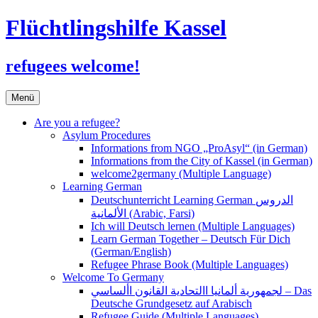
Flüchtlingshilfe Kassel
refugees welcome!
Zum
Menü
Inhalt
springen
Are you a refugee?
Asylum Procedures
Informations from NGO „ProAsyl“ (in German)
Informations from the City of Kassel (in German)
welcome2germany (Multiple Language)
Learning German
Deutschunterricht Learning German الدروس
الألمانية (Arabic, Farsi)
Ich will Deutsch lernen (Multiple Languages)
Learn German Together – Deutsch Für Dich
(German/English)
Refugee Phrase Book (Multiple Languages)
Welcome To Germany
لجمهورية ألمانيا االتحادية القانون األساسي – Das
Deutsche Grundgesetz auf Arabisch
Refugee Guide (Multiple Languages)