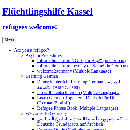
Flüchtlingshilfe Kassel
refugees welcome!
Zum
Menü
Inhalt
springen
Are you a refugee?
Asylum Procedures
Informations from NGO „ProAsyl“ (in German)
Informations from the City of Kassel (in German)
welcome2germany (Multiple Language)
Learning German
Deutschunterricht Learning German الدروس
الألمانية (Arabic, Farsi)
Ich will Deutsch lernen (Multiple Languages)
Learn German Together – Deutsch Für Dich
(German/English)
Refugee Phrase Book (Multiple Languages)
Welcome To Germany
لجمهورية ألمانيا االتحادية القانون األساسي – Das
Deutsche Grundgesetz auf Arabisch
Refugee Guide (Multiple Languages)