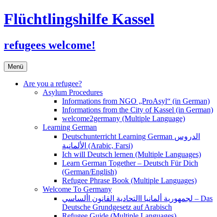
Flüchtlingshilfe Kassel
refugees welcome!
Zum
Menü
Inhalt
springen
Are you a refugee?
Asylum Procedures
Informations from NGO „ProAsyl“ (in German)
Informations from the City of Kassel (in German)
welcome2germany (Multiple Language)
Learning German
Deutschunterricht Learning German الدروس
الألمانية (Arabic, Farsi)
Ich will Deutsch lernen (Multiple Languages)
Learn German Together – Deutsch Für Dich
(German/English)
Refugee Phrase Book (Multiple Languages)
Welcome To Germany
لجمهورية ألمانيا االتحادية القانون األساسي – Das
Deutsche Grundgesetz auf Arabisch
Refugee Guide (Multiple Languages)