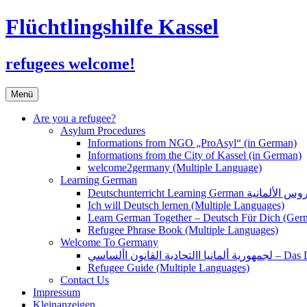
Flüchtlingshilfe Kassel
refugees welcome!
Zum
Menü
Inhalt
springen
Are you a refugee?
Asylum Procedures
Informations from NGO „ProAsyl“ (in German)
Informations from the City of Kassel (in German)
welcome2germany (Multiple Language)
Learning German
Ich will Deutsch lernen (Multiple Languages)
Learn German Together – Deutsch Für Dich (Ger
Refugee Phrase Book (Multiple Languages)
Welcome To Germany
القانون األساسي
Refugee Guide (Multiple Languages)
Contact Us
Impressum
Kleinanzeigen