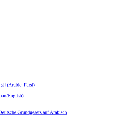
Deutschunterricht Learning German الدروس الألمانية (Arabic, Farsi)
man/English)
لجمهورية ألمانيا االتحادية  – Das Deutsche Grundgesetz auf Arabisch