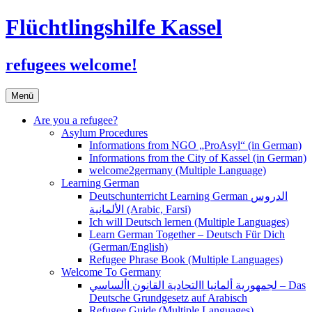
Flüchtlingshilfe Kassel
refugees welcome!
Zum
Menü
Inhalt
springen
Are you a refugee?
Asylum Procedures
Informations from NGO „ProAsyl“ (in German)
Informations from the City of Kassel (in German)
welcome2germany (Multiple Language)
Learning German
Deutschunterricht Learning German الدروس
الألمانية (Arabic, Farsi)
Ich will Deutsch lernen (Multiple Languages)
Learn German Together – Deutsch Für Dich
(German/English)
Refugee Phrase Book (Multiple Languages)
Welcome To Germany
لجمهورية ألمانيا االتحادية القانون األساسي – Das
Deutsche Grundgesetz auf Arabisch
Refugee Guide (Multiple Languages)