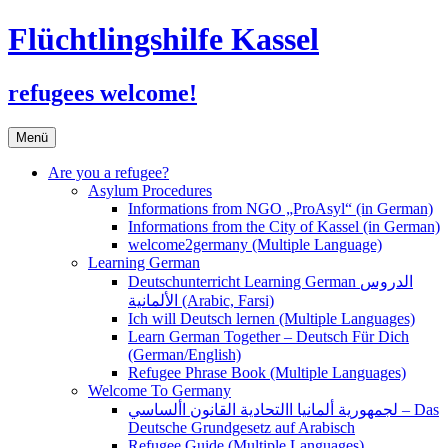
Flüchtlingshilfe Kassel
refugees welcome!
Zum
Menü
Inhalt
springen
Are you a refugee?
Asylum Procedures
Informations from NGO „ProAsyl“ (in German)
Informations from the City of Kassel (in German)
welcome2germany (Multiple Language)
Learning German
Deutschunterricht Learning German الدروس
الألمانية (Arabic, Farsi)
Ich will Deutsch lernen (Multiple Languages)
Learn German Together – Deutsch Für Dich
(German/English)
Refugee Phrase Book (Multiple Languages)
Welcome To Germany
لجمهورية ألمانيا االتحادية القانون األساسي – Das
Deutsche Grundgesetz auf Arabisch
Refugee Guide (Multiple Languages)