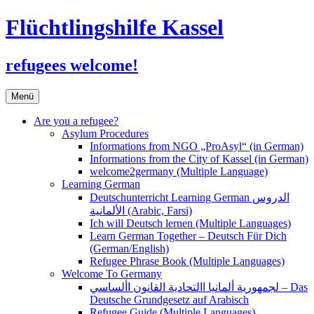
Flüchtlingshilfe Kassel
refugees welcome!
Zum
Menü
Inhalt
springen
Are you a refugee?
Asylum Procedures
Informations from NGO „ProAsyl“ (in German)
Informations from the City of Kassel (in German)
welcome2germany (Multiple Language)
Learning German
Deutschunterricht Learning German الدروس
الألمانية (Arabic, Farsi)
Ich will Deutsch lernen (Multiple Languages)
Learn German Together – Deutsch Für Dich
(German/English)
Refugee Phrase Book (Multiple Languages)
Welcome To Germany
لجمهورية ألمانيا االتحادية القانون األساسي – Das
Deutsche Grundgesetz auf Arabisch
Refugee Guide (Multiple Languages)