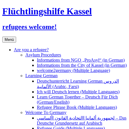
Flüchtlingshilfe Kassel
refugees welcome!
Zum
Menü
Inhalt
springen
Are you a refugee?
Asylum Procedures
Informations from NGO „ProAsyl“ (in German)
Informations from the City of Kassel (in German)
welcome2germany (Multiple Language)
Learning German
Deutschunterricht Learning German الدروس
الألمانية (Arabic, Farsi)
Ich will Deutsch lernen (Multiple Languages)
Learn German Together – Deutsch Für Dich
(German/English)
Refugee Phrase Book (Multiple Languages)
Welcome To Germany
لجمهورية ألمانيا االتحادية القانون األساسي – Das
Deutsche Grundgesetz auf Arabisch
Refugee Guide (Multiple Languages)