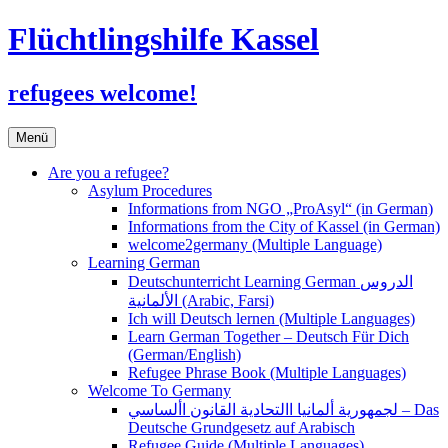
Flüchtlingshilfe Kassel
refugees welcome!
Zum
Menü
Inhalt
springen
Are you a refugee?
Asylum Procedures
Informations from NGO „ProAsyl“ (in German)
Informations from the City of Kassel (in German)
welcome2germany (Multiple Language)
Learning German
Deutschunterricht Learning German الدروس
الألمانية (Arabic, Farsi)
Ich will Deutsch lernen (Multiple Languages)
Learn German Together – Deutsch Für Dich
(German/English)
Refugee Phrase Book (Multiple Languages)
Welcome To Germany
لجمهورية ألمانيا االتحادية القانون األساسي – Das
Deutsche Grundgesetz auf Arabisch
Refugee Guide (Multiple Languages)