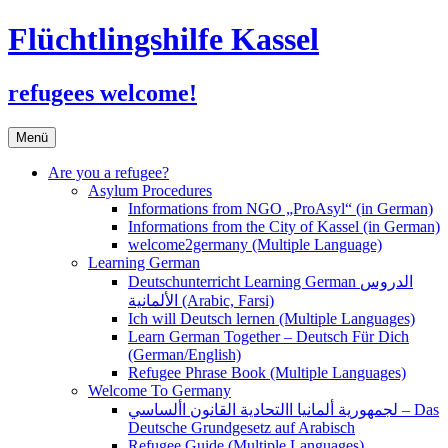
Flüchtlingshilfe Kassel
refugees welcome!
Zum
Menü
Inhalt
springen
Are you a refugee?
Asylum Procedures
Informations from NGO „ProAsyl“ (in German)
Informations from the City of Kassel (in German)
welcome2germany (Multiple Language)
Learning German
Deutschunterricht Learning German الدروس
الألمانية (Arabic, Farsi)
Ich will Deutsch lernen (Multiple Languages)
Learn German Together – Deutsch Für Dich
(German/English)
Refugee Phrase Book (Multiple Languages)
Welcome To Germany
لجمهورية ألمانيا االتحادية القانون األساسي – Das
Deutsche Grundgesetz auf Arabisch
Refugee Guide (Multiple Languages)