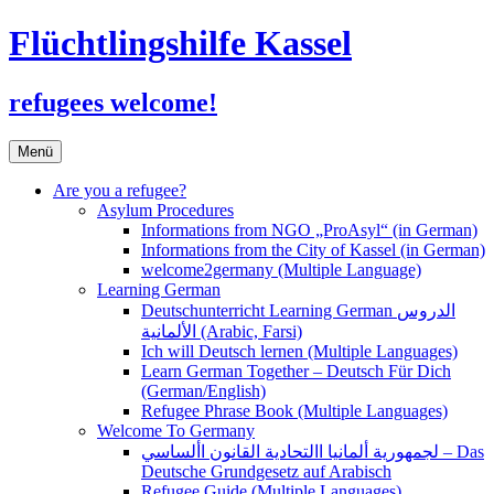
Flüchtlingshilfe Kassel
refugees welcome!
Zum
Menü
Inhalt
springen
Are you a refugee?
Asylum Procedures
Informations from NGO „ProAsyl“ (in German)
Informations from the City of Kassel (in German)
welcome2germany (Multiple Language)
Learning German
Deutschunterricht Learning German الدروس
الألمانية (Arabic, Farsi)
Ich will Deutsch lernen (Multiple Languages)
Learn German Together – Deutsch Für Dich
(German/English)
Refugee Phrase Book (Multiple Languages)
Welcome To Germany
لجمهورية ألمانيا االتحادية القانون األساسي – Das
Deutsche Grundgesetz auf Arabisch
Refugee Guide (Multiple Languages)