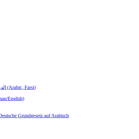
Deutschunterricht Learning German الدروس الألمانية (Arabic, Farsi)
man/English)
لجمهورية ألمانيا االتحادية  – Das Deutsche Grundgesetz auf Arabisch