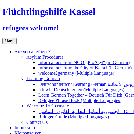
Flüchtlingshilfe Kassel
refugees welcome!
Zum
Menü
Inhalt
springen
Are you a refugee?
Asylum Procedures
Informations from NGO „ProAsyl“ (in German)
Informations from the City of Kassel (in German)
welcome2germany (Multiple Language)
Learning German
Ich will Deutsch lernen (Multiple Languages)
Learn German Together – Deutsch Für Dich (Ger
Refugee Phrase Book (Multiple Languages)
Welcome To Germany
القانون األساسي
Refugee Guide (Multiple Languages)
Contact Us
Impressum
Kleinanzeigen