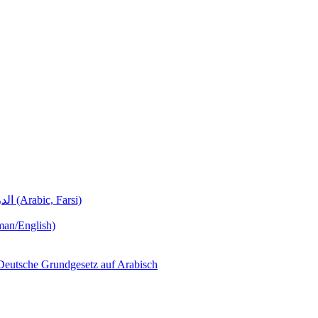
Deutschunterricht Learning German الدروس الألمانية (Arabic, Farsi)
man/English)
لجمهورية ألمانيا االتحادية  – Das Deutsche Grundgesetz auf Arabisch