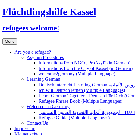
Flüchtlingshilfe Kassel
refugees welcome!
Zum
Menü
Inhalt
springen
Are you a refugee?
Asylum Procedures
Informations from NGO „ProAsyl“ (in German)
Informations from the City of Kassel (in German)
welcome2germany (Multiple Language)
Learning German
Ich will Deutsch lernen (Multiple Languages)
Learn German Together – Deutsch Für Dich (Ger
Refugee Phrase Book (Multiple Languages)
Welcome To Germany
القانون األساسي
Refugee Guide (Multiple Languages)
Contact Us
Impressum
Kleinanzeigen