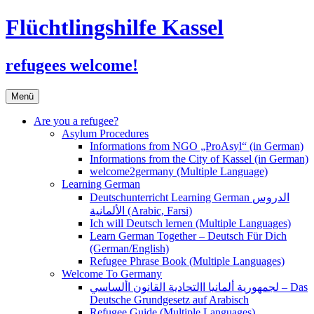
Flüchtlingshilfe Kassel
refugees welcome!
Zum
Menü
Inhalt
springen
Are you a refugee?
Asylum Procedures
Informations from NGO „ProAsyl“ (in German)
Informations from the City of Kassel (in German)
welcome2germany (Multiple Language)
Learning German
Deutschunterricht Learning German الدروس
الألمانية (Arabic, Farsi)
Ich will Deutsch lernen (Multiple Languages)
Learn German Together – Deutsch Für Dich
(German/English)
Refugee Phrase Book (Multiple Languages)
Welcome To Germany
لجمهورية ألمانيا االتحادية القانون األساسي – Das
Deutsche Grundgesetz auf Arabisch
Refugee Guide (Multiple Languages)